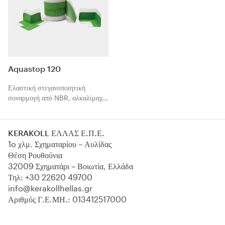
υλικά κεραμικών πλακιδίων,
γρανιτοπλακιδίων, ψηφίδας και
φυσικών λίθων.
Aquastop 120
Ελαστική στεγανοποιητική
συναρμογή από NBR, αλκαλίμαχη
με υψηλή πρόσφυση, για
περιμετρικούς αρμούς και αρμούς
συστολής-διαστολής στα
KERAKOLL ΕΛΛΑΣ Ε.Π.Ε.
συστήματα Laminato της
1o χλμ. Σχηματαρίου – Αυλίδας
Kerakoll, πριν από την
Θέση Ρουθούνια
τοποθέτηση με τζελ-συγκολλητικό
32009 Σχηματάρι – Βοιωτία, Ελλάδα
υλικό κεραμικών πλακιδίων,
Τηλ:
+30 22620 49700
γρανιτοπλακιδίων και φυσικών
info@kerakollhellas.gr
λίθων.
Αριθμός Γ.Ε.ΜΗ.: 013412517000