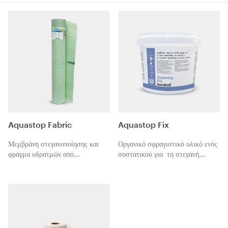
Aquastop Fabric
Aquastop Fix
Μεμβράνη στεγανοποίησης και
Οργανικό σφραγιστικό υλικό ενός
φράγμα υδρατμών από
συστατικού για τη στεγανή
πολυαιθυλένιο επενδυμένη και
σφράγιση με τις μεμβράνες και
στις δύο πλευρές με ύφασμα
ταινίες της σειράς Aquastop.
πολυπροπυλενίου υψηλής
Πολυμερίζεται με την υγρασία.
πρόσφυσης για τη στεγανοποίηση
χώρων με υγρασία και έντονη
παρουσία υδρατμών, πριν από την
τοποθέτηση με τζελ-συγκολλητικά