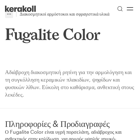
Skip to main content
Go to Homepage
Διακοσμητικοί αρμόστοκοι και σφραγιστικά υλικά
More
Toggle menu
Fugalite Color
Αδιάβροχη διακοσμητική ρητίνη για την αρμολόγηση και
τη συγκόλληση κεραμικών πλακιδίων, ψηφίδων και
φυσικών λίθων. Εύκολη στο καθάρισμα, ανθεκτική στους
λεκέδες.
Πληροφορίες & Προδιαγραφές
Ο Fugalite Color είναι υγρή πορσελάνη, αδιάβροχος και
ανθεκτικός στην κηλίδωση, για αρμούς υψηλής χημικό-