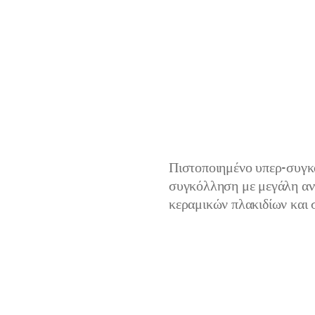
Πιστοποιημένο υπερ-συγκο
συγκόλληση με μεγάλη αν
κεραμικών πλακιδίων και
Για γρανιτοπλακίδια
Για μάρμαρα και φυσικούς λί
Για υαλοψηφίδα
Για τοίχους και δάπεδα