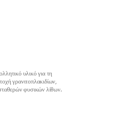
λλητικό υλικό για τη
τοχή γρανιτοπλακιδίων,
 σταθερών φυσικών λίθων.
θους