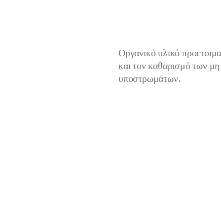
Οργανικό υλικό προετοιμα
και τον καθαρισμό των μ
υποστρωμάτων.
Το Keragrip Pulep, χάρη στη σύνθε
προετοιμάζει για το ακόλουθο στά
αντιδρώντων συγκολλητικών υλικώ
μη απορροφητικά, λεία και συμπ
πλακίδια και σε δύσκολα υποστρώ
Σε εσωτερικούς και εξωτερικ
Έτοιμο προς χρήση για εφαρμ
Ταχύτατο στέγνωμα
Ειδικό για την αραίωση του 
Εγγυάται την πρόσφυση των 