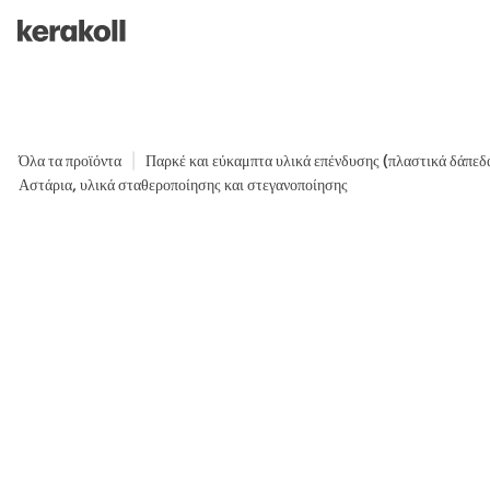
Skip to main content
Go to Homepage
Όλα τα προϊόντα
Παρκέ και εύκαμπτα υλικά επένδυσης (πλαστικά δάπεδ
Αστάρια, υλικά σταθεροποίησης και στεγανοποίησης