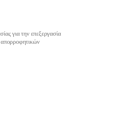
σίας για την επεξεργασία
η απορροφητικών
ση του, αφαιρεί τη βρωμιά από τις επιφάνειες και τις
διο της τοποθέτησης, εξασφαλίζοντας τη βέλτιστη πρόσφυση των
ν, των ρητινούχων συστημάτων και των σφραγιστικών υλικών σε
υκνωμένα υποστρώματα, σε δάπεδα από μάρμαρο και κεραμικά
ματα.
ούς χώρους, σε τοίχους και δάπεδα
ογή με μαλακό πανί ή πινέλο
EP21
σφραγιστικών υλικών στα πλέον δύσκολα υποστρώματα