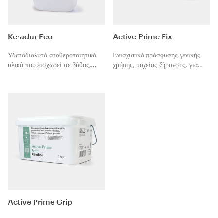
Keradur Eco
Active Prime Fix
Υδατοδιαλυτό σταθεροποιητικό
Ενισχυτικό πρόσφυσης γενικής
υλικό που εισχωρεί σε βάθος,
χρήσης, ταχείας ξήρανσης, για
πιστοποιημένο, φιλικό προς το
αυτοεπιπεδούμενα υλικά,
περιβάλλον, για απορροφητικά
τσιμεντούχα συγκολλητικά υλικά,
υποστρώματα.
υλικά λείανσης και επιχρίσματα.
Active Prime Grip