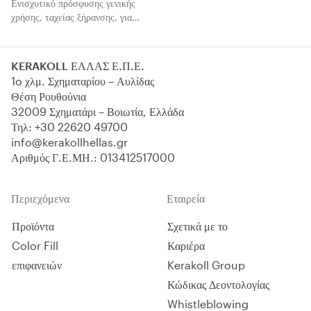
Ενισχυτικό πρόσφυσης γενικής
χρήσης, ταχείας ξήρανσης, για
αυτοεπιπεδούμενα υλικά,
τσιμεντούχα συγκολλητικά υλικά,
υλικά λείανσης και επιχρίσματα.
KERAKOLL ΕΛΛΑΣ Ε.Π.Ε.
Χαλαζιακό φινίρισμα.
1o χλμ. Σχηματαρίου – Αυλίδας
Θέση Ρουθούνια
32009 Σχηματάρι – Βοιωτία, Ελλάδα
Τηλ:
+30 22620 49700
info@kerakollhellas.gr
Αριθμός Γ.Ε.ΜΗ.: 013412517000
Περιεχόμενα
Εταιρεία
Προϊόντα
Σχετικά με το
Color Fill
Καριέρα
επιφανειών
Kerakoll Group
Κώδικας Δεοντολογίας
Whistleblowing