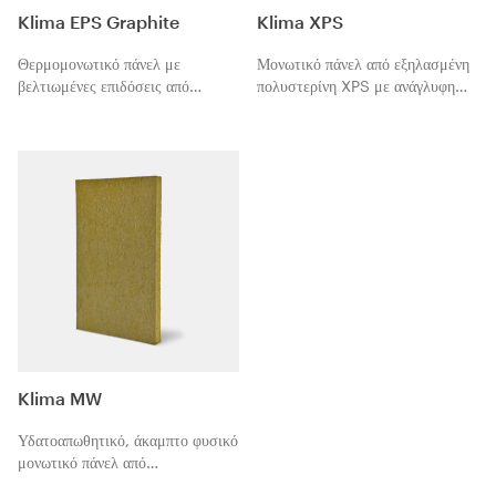
Klima EPS Graphite
Klima XPS
Θερμομονωτικό πάνελ με
Μονωτικό πάνελ από εξηλασμένη
βελτιωμένες επιδόσεις από
πολυστερίνη XPS με ανάγλυφη
γραφιτούχα διογκωμένη
επιφάνεια, εγγυημένων επιδόσεων,
πολυστερίνη (EPS graphite).
για εφαρμογές εξωτερικής
Κατάλληλο για εφαρμογές
θερμομόνωσης ETICS με υψηλή
εξωτερικής θερμομόνωσης ETICS
μηχανική αντοχή, σύμφωνα με το
με υψηλή ενεργειακή απόδοση,
πρότυπο EN 13164 και τις
σύμφωνα με το πρότυπο EN
προδιαγραφές κατά ETAG 004,
13163 και τις προδιαγραφές κατά
που χρησιμοποιείται ως EAD.
ETAG 004, που χρησιμοποιείται
Χωρίς υδροφθοράνθρακες (HFC)
ως EAD. Χωρίς CFC και HCFC,
και με νέας τεχνολογίας
επιτρέπει τη μείωση των
επιβραδυντικό φωτιάς (χωρίς
εκπομπών CO
, ανακυκλώσιμο ως
HBCDD), επιτρέπει τη μείωση
2
αδρανές υλικό στο τέλος του
των εκπομπών CO
,
2
κύκλου ζωής.
ανακυκλώσιμο ως αδρανές υλικό
στο τέλος του κύκλου ζωής.
Klima MW
Υδατοαπωθητικό, άκαμπτο φυσικό
μονωτικό πάνελ από
βιοδιασπώμενο πετροβάμβακα με