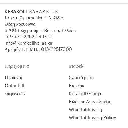
ημι-προσανατολισμένες ίνες και
διασφαλισμένες θερμικές
KERAKOLL ΕΛΛΑΣ Ε.Π.Ε.
επιδόσεις, τόσο κατά τη χειμερινή
1o χλμ. Σχηματαρίου – Αυλίδας
όσο και κατά τη θερινή περίοδο.
Θέση Ρουθούνια
Κατάλληλο για εφαρμογές
32009 Σχηματάρι – Βοιωτία, Ελλάδα
εξωτερικής θερμομόνωσης ETICS
Τηλ:
+30 22620 49700
με υψηλή ενεργειακή απόδοση και
info@kerakollhellas.gr
ηχομόνωση, σύμφωνα με το
πρότυπο EN 13162 και τις
Αριθμός Γ.Ε.ΜΗ.: 013412517000
προδιαγραφές κατά ETAG 004,
που χρησιμοποιείται ως EAD.
Προϊόν άκαυστο, ανακυκλώσιμο
Περιεχόμενα
Εταιρεία
και φιλικό προς το περιβάλλον.
Προϊόντα
Σχετικά με το
Color Fill
Καριέρα
επιφανειών
Kerakoll Group
Κώδικας Δεοντολογίας
Whistleblowing
Whistleblowing Policy