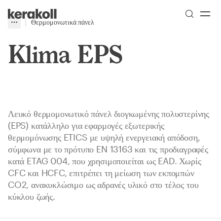
Skip to main content
Go to Homepage
Θερμομονωτικά πάνελ
More
Toggle menu
Klima EPS
Λευκό θερμομονωτικό πάνελ διογκωμένης πολυστερίνης
(EPS) κατάλληλο για εφαρμογές εξωτερικής
θερμομόνωσης ETICS με υψηλή ενεργειακή απόδοση,
σύμφωνα με το πρότυπο EN 13163 και τις προδιαγραφές
κατά ETAG 004, που χρησιμοποιείται ως EAD. Χωρίς
CFC και HCFC, επιτρέπει τη μείωση των εκπομπών
CO2, ανακυκλώσιμο ως αδρανές υλικό στο τέλος του
κύκλου ζωής.