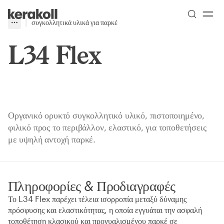
Skip to main content
Go to Homepage
συγκολλητικά υλικά για παρκέ
More
Toggle menu
L34 Flex
Οργανικό ορυκτό συγκολλητικό υλικό, πιστοποιημένο,
φιλικό προς το περιβάλλον, ελαστικό, για τοποθετήσεις
με υψηλή αντοχή παρκέ.
Πληροφορίες & Προδιαγραφές
Το L34 Flex παρέχει τέλεια ισορροπία μεταξύ δύναμης
πρόσφυσης και ελαστικότητας, η οποία εγγυάται την ασφαλή
τοποθέτηση κλασικού και προγυαλισμένου παρκέ σε