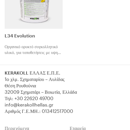
L34 Evolution
Οργανικό ορυκτό συγκολλητικό
υλικό, για τοποθετήσεις με υψηλή
αντοχή παρκέ.
KERAKOLL ΕΛΛΑΣ Ε.Π.Ε.
1o χλμ. Σχηματαρίου – Αυλίδας
Θέση Ρουθούνια
32009 Σχηματάρι – Βοιωτία, Ελλάδα
Τηλ:
+30 22620 49700
info@kerakollhellas.gr
Αριθμός Γ.Ε.ΜΗ.: 013412517000
Περιεχόμενα
Εταιρεία