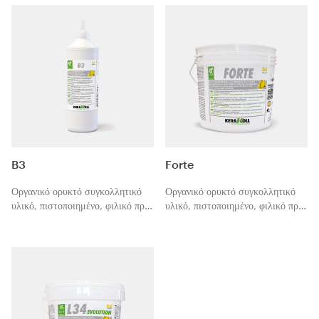
B3
Forte
Οργανικό ορυκτό συγκολλητικό
Οργανικό ορυκτό συγκολλητικό
υλικό, πιστοποιημένο, φιλικό προς
υλικό, πιστοποιημένο, φιλικό προς
το περιβάλλον, για τη συγκόλληση
το περιβάλλον, για τοποθετήσεις
των ενώσεων αρσενικού-θηλυκού
παρκέ μικρών και μεσαίων
κατά την τοποθέτηση πλωτών
διαστάσεων.
παρκέ και δαπέδων laminate.