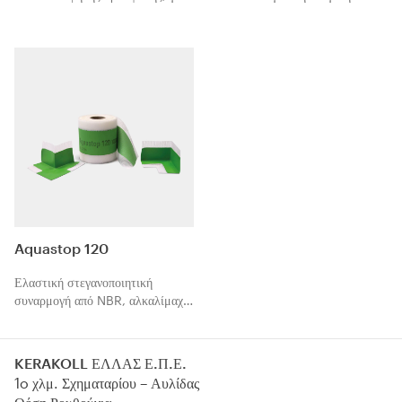
περιμετρικούς αρμούς και αρμούς
σφράγιση με τις μεμβράνες και
συστολής-διαστολής.
ταινίες της σειράς Aquastop.
Πολυμερίζεται με την υγρασία.
Aquastop 120
Ελαστική στεγανοποιητική
συναρμογή από NBR, αλκαλίμαχη
με υψηλή πρόσφυση, για
περιμετρικούς αρμούς και αρμούς
συστολής-διαστολής στα
KERAKOLL ΕΛΛΑΣ Ε.Π.Ε.
συστήματα Laminato της
1o χλμ. Σχηματαρίου – Αυλίδας
Kerakoll, πριν από την