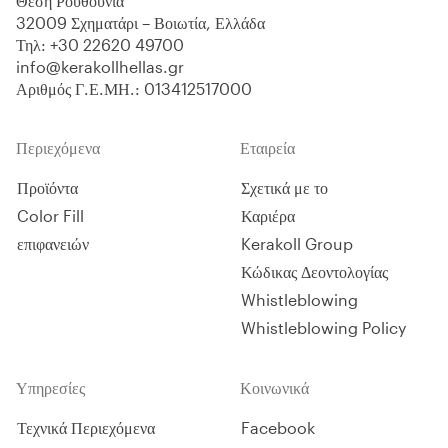
Θέση Ρουθούνια
τοποθέτηση με τζελ-συγκολλητικό
32009 Σχηματάρι – Βοιωτία, Ελλάδα
υλικό κεραμικών πλακιδίων,
Τηλ:
+30 22620 49700
γρανιτοπλακιδίων και φυσικών
info@kerakollhellas.gr
λίθων.
Αριθμός Γ.Ε.ΜΗ.: 013412517000
Περιεχόμενα
Εταιρεία
Προϊόντα
Σχετικά με το
Color Fill
Καριέρα
επιφανειών
Kerakoll Group
Κώδικας Δεοντολογίας
Whistleblowing
Whistleblowing Policy
Υπηρεσίες
Κοινωνικά
Τεχνικά Περιεχόμενα
Facebook