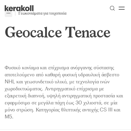
Skip to main content
Go to Homepage
Γεωκονιάματα για τοιχοποιία
More
Toggle menu
Geocalce Tenace
Φυσικό κονίαμα και επίχρισμα ανόργανης σύστασης
αποτελούμενο από καθαρή φυσική υδραυλική άσβεστο
NHL και γεωσυνδετικό υλικό, με τεχνολογία ινών
χωροδικτυώματος. Αντιρηγματικό επίχρισμα με
εξαιρετική διαπνοή, υψηλή αντιρηγματική προστασία και
εφαρμόσιμο σε μεγάλα πάχη έως 30 χιλιοστά, σε μία
μόνο στρώση. Κατηγορίας θλιπτικής αντοχής CS III και
M5.