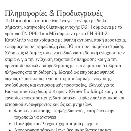
Πληροφορίες & Προδιαγραφές
Το Geocalce Tenace είναι ένα γεωκονίαμα με διπλή
σήμανση, κατηγορίας θλιπτικής αντοχής CS III σύμφωνα με το
πρότυπο EN 998-1 και M5 σύμφωνα με το EN 998-2.
Κατάλληλο για επιχρίσματα με υψηλή αντιρηγματική προστασία,
εφαρμόζεται σε υψηλά πάχη έως 30 mm σε μία μόνο στρώση.
Χάρη στις ιδιότητές του είναι ειδικό για τη δομική ενίσχυση των
κτιρίων, για την ενίσχυση τοιχοποιιών πλήρωσης και για την
προστασία πλακών σκυροδέματος με φατνώματα από σώματα
πλήρωσης από τη διάρρηξη. Ιδανικό ως επίχρισμα υψηλού
πάχους σε πιστοποιημένα συστήματα δομικής ενίσχυσης,
αναβάθμισης και αντισεισμικής προστασίας, ιδανικό για το
Βιοκλιματικό Σχεδιασμό Κτιρίων (GreenBuilding) και για τις
εργασίες αποκατάστασης διατηρητέων κτιρίων πολιτισμικού και
ιστορικού ενδιαφέροντος καθώς και μνημείων.
Φυσικής σύστασης, υψηλής διαπνοής, επιτρέπει στην
τοιχοποιία να αναπνέει
Πρόληψη και έλεγχος σχηματισμού ρωγμών
Απορρόφηση τάσεων λόγω θερμικής διαστολής και