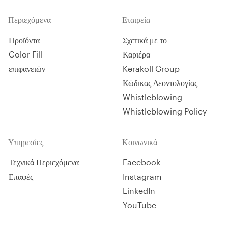
δομητικής ενίσχυσης και
αντισεισμικής προστασίας.
Περιεχόμενα
Εταιρεία
Πιστοποιημένο για τη βελτίωση
της στατικής επάρκειας των
Προϊόντα
Σχετικά με το
κτιρίων.
Color Fill
Καριέρα
επιφανειών
Kerakoll Group
Κώδικας Δεοντολογίας
Whistleblowing
Whistleblowing Policy
Υπηρεσίες
Κοινωνικά
Τεχνικά Περιεχόμενα
Facebook
Επαφές
Instagram
LinkedIn
YouTube