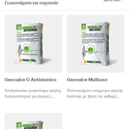
Γεωκονιάματα για τοιχοποιία
Geocalce G Antisismico
Geocalce Multiuso
Χονδρόκοκκο γεωκονίαμα υψηλής
Πιστοποιημένο επίχρισμα υψηλής
διαπερατότητας για δομικές
διαπνοής με βάση την καθαρή
εφαρμογές από καθαρή φυσική
φυσική υδραυλική άσβεστο NHL
υδραυλική άσβεστο και
και το γεωσυνδετικό υλικό
γεωσυνδετικό υλικό - Κατηγορίας
geolegante, με πάχη εφαρμογής
αντοχής M15. Ορυκτό κονίαμα
από 3 έως 30 χιλιοστά. Υδατο-
συμβατό με πλέγματα χαλύβδινου
απωθητικό, ιδανικό ως υλικό