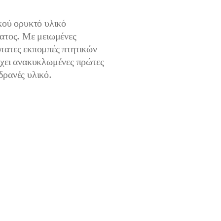
κού ορυκτό υλικό
ατος. Με μειωμένες
τατες εκπομπές πτητικών
έχει ανακυκλωμένες πρώτες
δρανές υλικό.
ιείται για την τοποθέτηση μπλοκ κυψελωτού σκυροδέματος
χεια της θερμομόνωσης για φέροντα και μη στοιχεία. Για
ους.
λείανση
ερμικών γεφυρών
σάκοι 25 kg
2
ως κονίαμα ≈ 2 – 3 kg/m