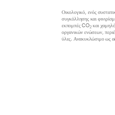
Οικολογικό, ενός συστατι
συγκόλλησης και φινιρίσμ
εκπομπές CO
και χαμηλό
2
οργανικών ενώσεων, περι
ύλες. Ανακυκλώσιμο ως α
Το Isobuild Eco Block χρησιμοπο
υψηλής αντοχής. Εγγυάται τη συνέ
εσωτερικούς και εξωτερικούς χώρ
Ιδανικό για συγκόλληση και 
Αναστέλλει το σχηματισμό θ
Συσκευασία
Απόδοση