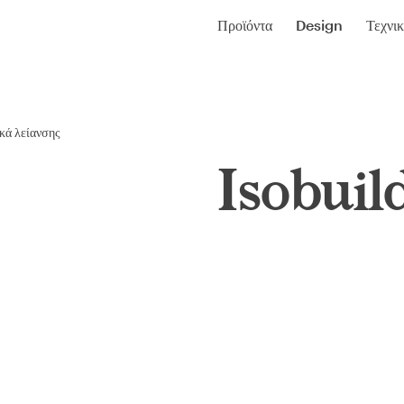
Προϊόντα
Design
Τεχνι
κά λείανσης
Isobuil