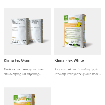
Klima Fix Grain
Klima Flex White
Χονδρόκοκκο ανόργανο υλικό
Ανόργανο υλικό Επικόλλησης &
επικόλλησης και στρώσης
Στρώσης Ενίσχυσης φιλικό προς
ενίσχυσης για τα συστήματα
το περιβάλλον, με υψηλές
εξωτερικής θερμομόνωσης
επιδόσεις, ειδικά κατάλληλο για
(ETICS).
τα συστήματα εξωτερικής
θερμομόνωσης Klimaexpert με
εγγυημένες επιδόσεις.
Σχεδιασμένο για εξωτερικές