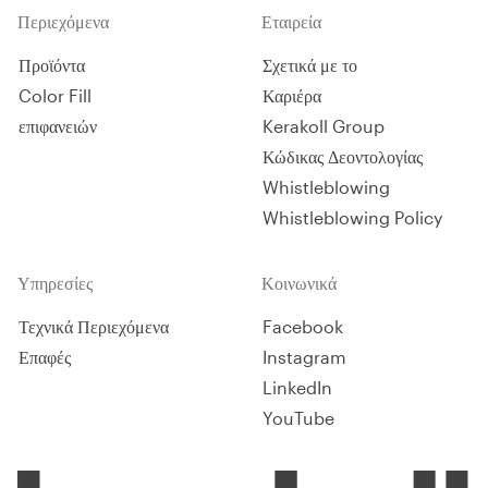
CO
Περιεχόμενα
, ανακυκλώσιμο ως αδρανές
Εταιρεία
2
υλικό στο τέλος της διάρκειας
ζωής του.
Προϊόντα
Σχετικά με το
Color Fill
Καριέρα
επιφανειών
Kerakoll Group
Κώδικας Δεοντολογίας
Whistleblowing
Whistleblowing Policy
Υπηρεσίες
Κοινωνικά
Τεχνικά Περιεχόμενα
Facebook
Επαφές
Instagram
LinkedIn
YouTube