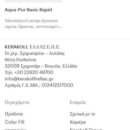
Aqua-Pur Basic Rapid
Υδατοδιαλυτό αστάρι βερνικιού
ταχείας ξήρανσης, πιστοποιημένο,
φιλικό προς το περιβάλλον, για
την επεξεργασία του παρκέ.
KERAKOLL ΕΛΛΑΣ Ε.Π.Ε.
1o χλμ. Σχηματαρίου – Αυλίδας
Θέση Ρουθούνια
32009 Σχηματάρι – Βοιωτία, Ελλάδα
Τηλ:
+30 22620 49700
info@kerakollhellas.gr
Αριθμός Γ.Ε.ΜΗ.: 013412517000
Περιεχόμενα
Εταιρεία
Προϊόντα
Σχετικά με το
Color Fill
Καριέρα
επιφανειών
Kerakoll Group