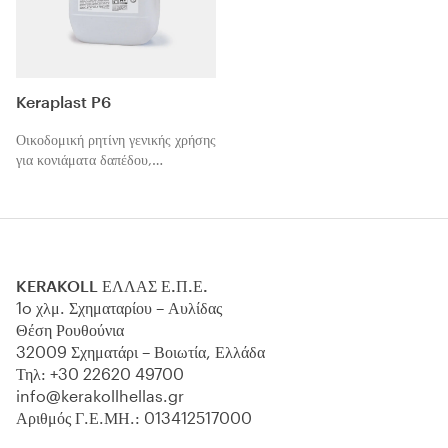
Keraplast P6
Οικοδομική ρητίνη γενικής χρήσης
για κονιάματα δαπέδου,
επιχρίσματα, πατητές
τσιμεντοκονίες, σκυροδέματα και
όλα τα μείγματα τσιμέντου.
KERAKOLL ΕΛΛΑΣ Ε.Π.Ε.
1o χλμ. Σχηματαρίου – Αυλίδας
Θέση Ρουθούνια
32009 Σχηματάρι – Βοιωτία, Ελλάδα
Τηλ:
+30 22620 49700
info@kerakollhellas.gr
Αριθμός Γ.Ε.ΜΗ.: 013412517000