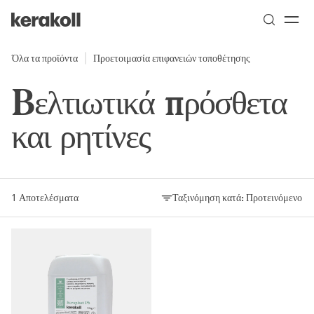
Skip to main content
Go to Homepage
Όλα τα προϊόντα
Προετοιμασία επιφανειών τοποθέτησης
Bελτιωτικά πρόσθετα
και ρητίνες
1 Αποτελέσματα
Ταξινόμηση κατά:
Προτεινόμενο
Ταξινόμηση κατά: