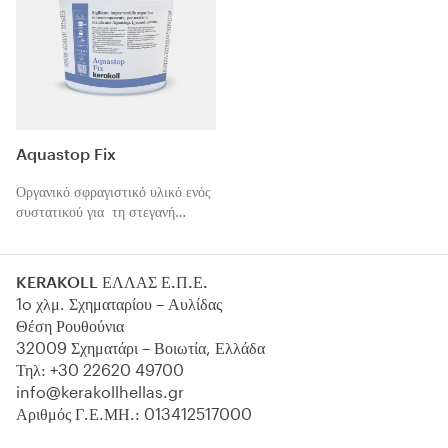
τοποθέτηση με τζελ-συγκολλητικά
υλικά κεραμικών πλακιδίων,
γρανιτοπλακιδίων, ψηφίδας και
φυσικών λίθων.
Aquastop Fix
Οργανικό σφραγιστικό υλικό ενός
συστατικού για τη στεγανή
σφράγιση με τις μεμβράνες και
ταινίες της σειράς Aquastop.
Πολυμερίζεται με την υγρασία.
KERAKOLL ΕΛΛΑΣ Ε.Π.Ε.
1o χλμ. Σχηματαρίου – Αυλίδας
Θέση Ρουθούνια
32009 Σχηματάρι – Βοιωτία, Ελλάδα
Τηλ:
+30 22620 49700
info@kerakollhellas.gr
Αριθμός Γ.Ε.ΜΗ.: 013412517000