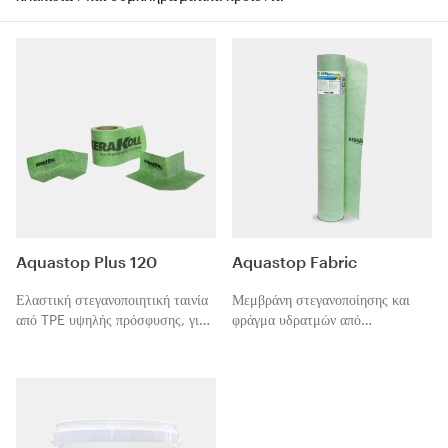
Aquastop Plus 120
Aquastop Fabric
Ελαστική στεγανοποιητική ταινία
Μεμβράνη στεγανοποίησης και
από TPE υψηλής πρόσφυσης, για
φράγμα υδρατμών από
περιμετρικούς αρμούς και αρμούς
πολυαιθυλένιο επενδυμένη και
συστολής-διαστολής.
στις δύο πλευρές με ύφασμα
πολυπροπυλενίου υψηλής
πρόσφυσης για τη στεγανοποίηση
χώρων με υγρασία και έντονη
παρουσία υδρατμών, πριν από την