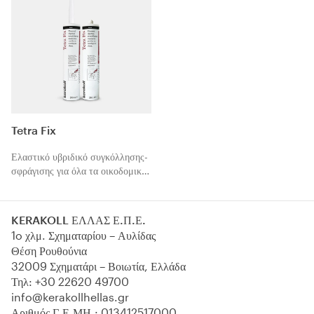
Tetra Fix
Ελαστικό υβριδικό συγκόλλησης-
σφράγισης για όλα τα οικοδομικά
υλικά.
KERAKOLL ΕΛΛΑΣ Ε.Π.Ε.
1o χλμ. Σχηματαρίου – Αυλίδας
Θέση Ρουθούνια
32009 Σχηματάρι – Βοιωτία, Ελλάδα
Τηλ:
+30 22620 49700
info@kerakollhellas.gr
Αριθμός Γ.Ε.ΜΗ.: 013412517000